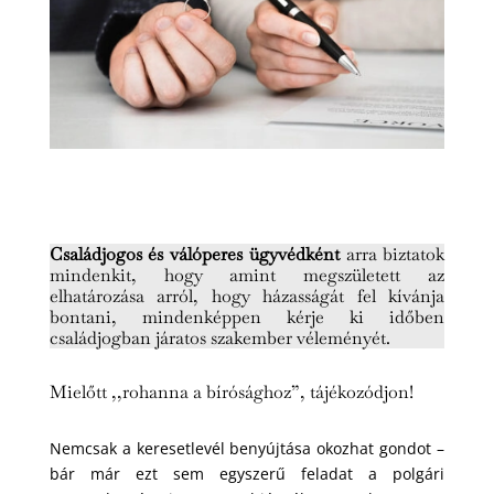
Családjogos és válóperes ügyvédként
arra biztatok
mindenkit, hogy amint megszületett az
elhatározása arról, hogy házasságát fel kívánja
bontani, mindenképpen kérje ki időben
családjogban járatos szakember véleményét.
Mielőtt ,,rohanna a bírósághoz”, tájékozódjon!
Nemcsak a keresetlevél benyújtása okozhat gondot –
bár már ezt sem egyszerű feladat a polgári