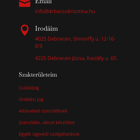
Email

info@drbacsokrisztina.hu
Irodáim

4025 Debrecen, Simonffy u. 12-16-
II/3
4225 Debrecen-Józsa, Kastély u. 65.
Szakterületeim
Családjog
Öröklési jog
Adásvételi szerződések
Szerződés, okirat készítése
Egyéb ügyvédi szolgáltatások