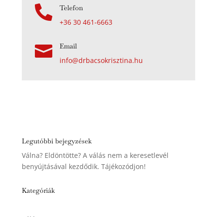

Telefon
+36 30 461-6663
Email

info@drbacsokrisztina.hu
Legutóbbi bejegyzések
Válna? Eldöntötte? A válás nem a keresetlevél
benyújtásával kezdődik. Tájékozódjon!
Kategóriák