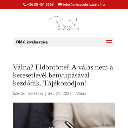
+36 30 461 6663
info@drbacsokrisztina.hu
Oldal kiválasztása
Válna? Eldöntötte? A válás nem a
keresetlevél benyújtásával
kezdődik. Tájékozódjon!
Szerző:
hslaszlo
|
dec 21, 2021
|
Válás