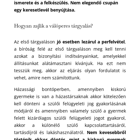
ismerete és a felkészülés. Nem elegendő csupán
egy keresetlevél benyújtása.
Hogyan zajlik a válóperes tárgyalás?
Az első tárgyaláson
jó esetben lezárul a perfelvétel
,
a bíróság felé az első tárgyaláson meg kell tenni
azokat a bizonyítási indítványainkat, amelyekkel
állításunkat alátámasztani kívánjuk. Ha ezt nem
tesszük meg, akkor az eljárás olyan fordulatot is
vehet, amire nem számítottunk.
Házassági bontóperben, amennyiben kiskorú
gyermeke is van a házastársaknak akkor kötelezően
kell dönteni a szülői felügyeleti jog gyakorlásának
módjáról és amennyiben valamely szülő a gyermek
felett kizárólagos szülői felügyeleti jogot gyakorol,
akkor a különélő szülő kapcsolattartásáról,
tartásdíjról és lakáshasználatról.
Nem kevesebbről
történik ekkor döntés, mint a kiskorú gyermek