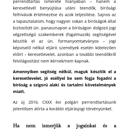
perrendtartás ismerete hiányában – hanem a
keresetlevél benyújtása utáni teendők, bírósági
felhívások értelmezése és azok teljesítése. Sajnos az
a tapasztalatom, hogy nagyon sokan a bíróságok által
biztosított ún. panasznapon a bíróságon dolgozó jogi
végzettségű szakemberek (fogalmazók) segítségével
készítik el az ún. formanyomtatványos – jogi
képviselő nélkül eljáró személyek esetén kötelezően
előírt – keresetlevelet, azonban a további teendőkről
felvilágosítást nem kérnek/nem kapnak.
Amennyiben segítség nélkül, maguk készítik el a
keresetlevelet, jó eséllyel be sem fogja fogadni a
bíróság a szigorú alaki és tartalmi követelmények
miatt.
Az új 2016. CXXX évi polgári perrendtartásunk
jelentősen átírta a korábbi eljárásjogi törvényünket.
Ha nem ismerjük a jogainkat és a