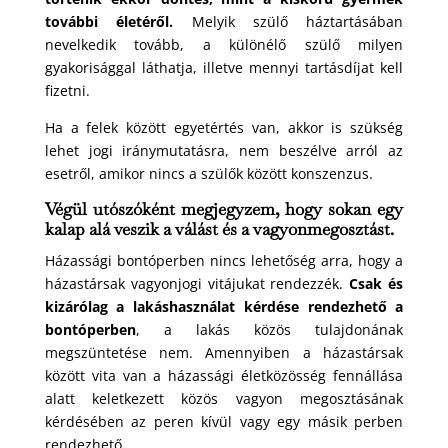
további életéről.
Melyik szülő háztartásában
nevelkedik tovább, a különélő szülő milyen
gyakorisággal láthatja, illetve mennyi tartásdíjat kell
fizetni.
Ha a felek között egyetértés van, akkor is szükség
lehet jogi iránymutatásra, nem beszélve arról az
esetről, amikor nincs a szülők között konszenzus.
Végül utószóként megjegyzem, hogy sokan egy
kalap alá veszik a válást és a vagyonmegosztást.
Házassági bontóperben nincs lehetőség arra, hogy a
házastársak vagyonjogi vitájukat rendezzék.
Csak és
kizárólag a lakáshasználat kérdése rendezhető a
bontóperben
, a lakás közös tulajdonának
megszüntetése nem. Amennyiben a házastársak
között vita van a házassági életközösség fennállása
alatt keletkezett közös vagyon megosztásának
kérdésében az peren kívül vagy egy másik perben
rendezhető.