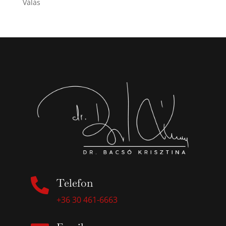
Válás

Telefon
+36 30 461-6663